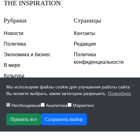
THE INSPIRATION
Рубрики
Страницы
Новости
Контакты
Политика
Редакция
Экономика и бизнес
Политика
конфиденциальности
В мире
Культура
Спорт
Мы используем файлы cookie для улучшения работы сайта.
Вы можете выбрать, какие категории разрешить.
Подробнее
Общество
Необходимые
Аналитика
Маркетинг
Происшествия
Скандалы
Принять все
Сохранить выбор