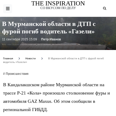
THE INSPIRATION
СО ВКУСОМ ПО ДЕЛУ
В Мурманской области в ДТП с
фурой погиб водитель «Газели»
11 сентября 2025 15:09
Петр Иванов
Фото: https://avatars.dzeninfra.ru/get-zen_doc/271828/pub_68c2ad9ed3ca24226a3342d7_68c2adbae28ffc4d0cd4bd2c/scale_1200
Главная
Новости
В Мурманской области в ДТП с фурой погиб
водитель «Газели»
# Происшествия
В Кандалакшском районе Мурманской области на
трассе Р-21 «Кола» произошло столкновение фуры и
автомобиля GAZ Maxus. Об этом сообщили в
региональной ГИБДД.