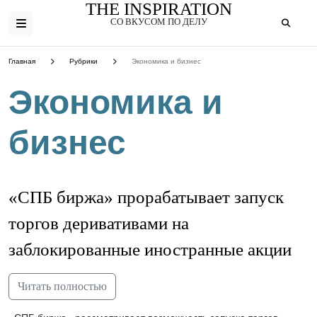
THE INSPIRATION
СО ВКУСОМ ПО ДЕЛУ
Главная
Рубрики
Экономика и бизнес
Экономика и
бизнес
https://s0.rbk.ru/v6_top_pics/media/img/3/02/346893474314023.jpeg
«СПБ биржа» прорабатывает запуск
торгов деривативами на
заблокированные иностранные акции
Читать полностью