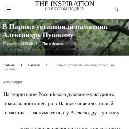
THE INSPIRATION
СО ВКУСОМ ПО ДЕЛУ
В Париже установили памятник
Александру Пушкину
20 ноября 2025 09:11
Петр Иванов
Фото: https://cdn.culture.ru/images/e40eb2ee-88f9-5301-aa72-4a3070499d78
Главная
Новости
В Париже установили памятник Александру
Пушкину
# Культура
На территории Российского духовно-культурного
православного центра в Париже появился новый
памятник — монумент поэту Александру Пушкину.