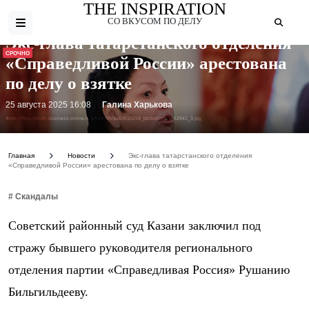
THE INSPIRATION
СО ВКУСОМ ПО ДЕЛУ
Экс-глава татарстанского отделения
СРОЧНО
«Справедливой России» арестована
по делу о взятке
25 августа 2025 16:08
Галина Харькова
Фото: https://stcdn.business-online.ru/article/0b/1553610254_picbophotos_52941_3.jpg
Главная
Новости
Экс-глава татарстанского отделения
«Справедливой России» арестована по делу о взятке
# Скандалы
Советский районный суд Казани заключил под
стражу бывшего руководителя регионального
отделения партии «Справедливая Россия» Рушанию
Бильгильдееву.