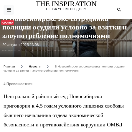
THE INSPIRATION
СО ВКУСОМ ПО ДЕЛУ
В Новосибирске экс-сотрудника
СРОЧНО
полиции осудили условно за взятки и
злоупотребление полномочиями
20 августа 2025 13:08
Фото: https://s0.rbk.ru/v6_top_pics/media/img/0/90/346872565670900.jpeg
Главная
Новости
В Новосибирске экс-сотрудника полиции осудили
условно за взятки и злоупотребление полномочиями
# Происшествия
Центральный районный суд Новосибирска
приговорил к 4,5 годам условного лишения свободы
бывшего начальника отдела экономической
безопасности и противодействия коррупции ОМВД