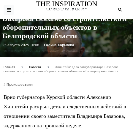
THE INSPIRATION
Хинштейн: дело замгубернатора
СО ВКУСОМ ПО ДЕЛУ
Базарова связано со строительством
оборонительных объектов в
Белгородской области
25 августа 2025 10:08
Галина Харькова
Фото: https://iy.kommersant.ru/Issues.photo/REGIONS/VRN_NEWS/2025/02/03/KVR_001716_40045_1_t218_100720.jpg
Главная
Новости
Хинштейн: дело замгубернатора Базарова
связано со строительством оборонительных объектов в Белгородской области
# Происшествия
Врио губернатора Курской области Александр
Хинштейн раскрыл детали следственных действий в
отношении своего заместителя Владимира Базарова,
задержанного на прошлой неделе.