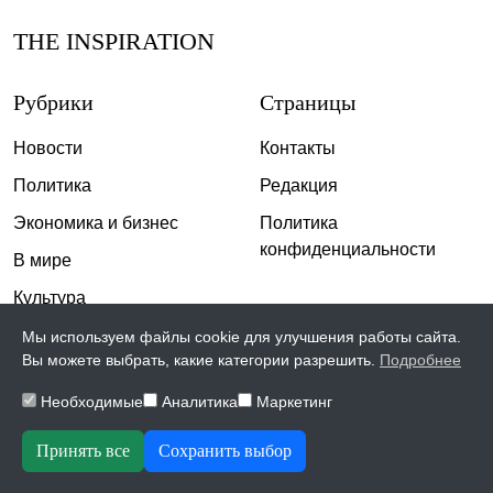
THE INSPIRATION
Рубрики
Страницы
Новости
Контакты
Политика
Редакция
Экономика и бизнес
Политика
конфиденциальности
В мире
Культура
Спорт
Мы используем файлы cookie для улучшения работы сайта.
Вы можете выбрать, какие категории разрешить.
Подробнее
Общество
Необходимые
Аналитика
Маркетинг
Происшествия
Скандалы
Принять все
Сохранить выбор