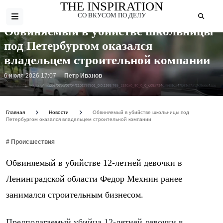
THE INSPIRATION
СО ВКУСОМ ПО ДЕЛУ
Обвиняемый в убийстве школьницы
под Петербургом оказался
владельцем строительной компании
6 июля 2026 17:07
Петр Иванов
Фото:
https://cdnn21.img.ria.ru/images/07ea/07/04/2102757501_0:0:1365:769_1920x0_80_0_0_c05a734ca56f8ca47b63ef7a12c9ede4.jpg
Главная
Новости
Обвиняемый в убийстве школьницы под
Петербургом оказался владельцем строительной компании
# Происшествия
Обвиняемый в убийстве 12-летней девочки в
Ленинградской области Федор Мехнин ранее
занимался строительным бизнесом.
Предполагаемый убийца 12-летней девочки в