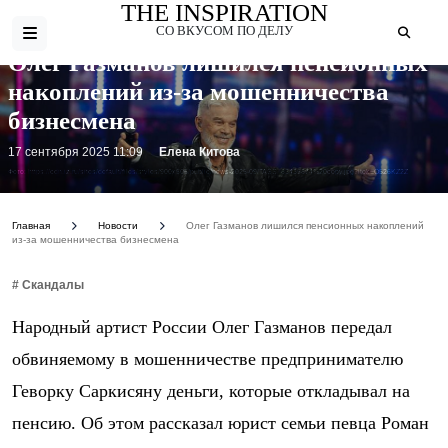
THE INSPIRATION
СО ВКУСОМ ПО ДЕЛУ
Олег Газманов лишился пенсионных
накоплений из-за мошенничества
бизнесмена
17 сентября 2025 11:09
Елена Китова
Фото: https://cdn.iz.ru/sites/default/files/styles/900x506/public/news-2025-09/TASS_83435874%20copy.jpg?itok=O526KZ2Z
Главная
Новости
Олег Газманов лишился пенсионных накоплений
из-за мошенничества бизнесмена
# Скандалы
Народный артист России Олег Газманов передал
обвиняемому в мошенничестве предпринимателю
Геворку Саркисяну деньги, которые откладывал на
пенсию. Об этом рассказал юрист семьи певца Роман