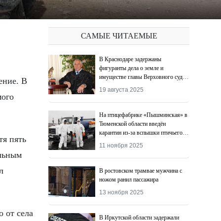
САМЫЕ ЧИТАЕМЫЕ
В Краснодаре задержаны
фигуранты дела о земле и
имуществе главы Верховного суда
Адыгеи
19 августа 2025
мого
На птицефабрике «Пышминская» в
Тюменской области введён
карантин из-за вспышки птичьего
тя пять
гриппа
11 ноября 2025
ельным
л
В ростовском трамвае мужчина с
ножом ранил пассажира
13 ноября 2025
о от села
В Иркутской области задержали