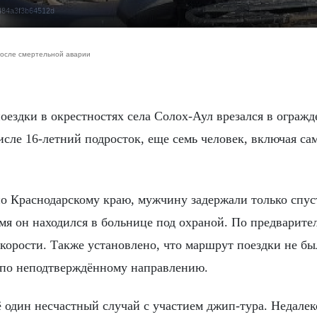
7484a3f3b64512d
после смертельной аварии
числе 16-летний подросток, еще семь человек, включая са
о Краснодарскому краю, мужчину задержали только спус
емя он находился в больнице под охраной. По предварит
корости. Также установлено, что маршрут поездки не бы
 по неподтверждённому направлению.
ё один несчастный случай с участием джип-тура. Недалек