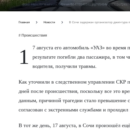
Фото: https://primamedia.ru/f/main/5547/5546581.jpg?95494e7cc302c7249
Главная
Новости
В Сочи задержан организатор джип-тура 
# Происшествия
17 августа его автомобиль «УАЗ» во время поездки в окрестностях села Солох-Аул врезался в ограждение. В
результате погибли два пассажира, в том 
водителя, получили травмы.
Как уточнили в следственном управлении СКР п
дней после происшествия, поскольку все это вр
данным, причиной трагедии стало превышение с
согласован с экстренными службами и проходил
В тот же день, 17 августа, в Сочи произошёл ещ