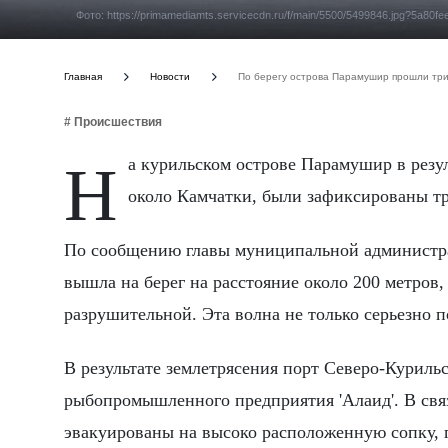
Фото: https://primamediamts.servicecdn.ru/f/main/5500/5499846.jpg?5a8
Главная
Новости
По берегу острова Парамушир прошли три
# Происшествия
На курильском острове Парамушир в результате мощного землетрясения, произошедшего в Тихом океане
около Камчатки, были зафиксированы т
По сообщению главы муниципальной администра
вышла на берег на расстояние около 200 метров,
разрушительной. Эта волна не только серьезно 
В результате землетрясения порт Северо-Курильс
рыбопромышленного предприятия 'Алаид'. В свя
эвакуированы на высоко расположенную сопку, г