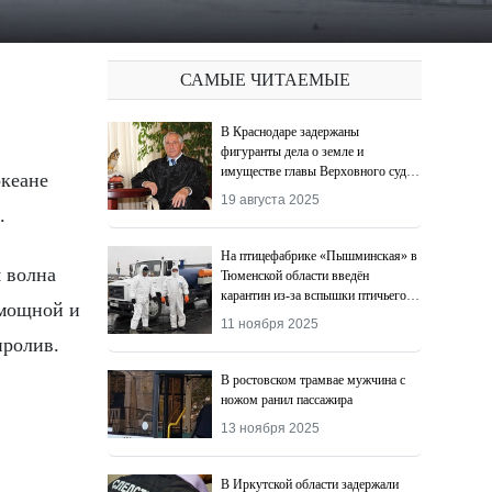
САМЫЕ ЧИТАЕМЫЕ
В Краснодаре задержаны
фигуранты дела о земле и
имуществе главы Верховного суда
Адыгеи
19 августа 2025
n
.
На птицефабрике «Пышминская» в
 волна
Тюменской области введён
карантин из-за вспышки птичьего
 мощной и
гриппа
11 ноября 2025
пролив.
В ростовском трамвае мужчина с
ножом ранил пассажира
13 ноября 2025
В Иркутской области задержали