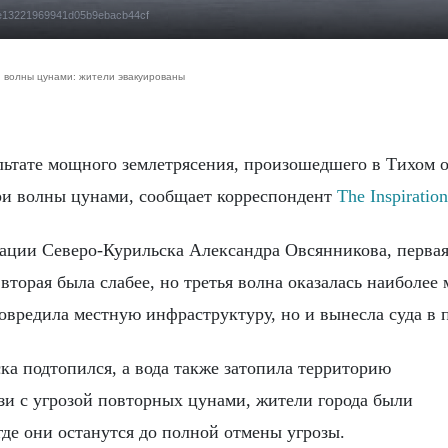
0fee13221969941d05b9ebacb44cf
 волны цунами: жители эвакуированы
ри волны цунами, сообщает корреспондент
The Inspiratio
ции Северо-Курильска Александра Овсянникова, первая
 вторая была слабее, но третья волна оказалась наиболее
повредила местную инфраструктуру, но и вынесла суда в 
ка подтопился, а вода также затопила территорию
зи с угрозой повторных цунами, жители города были
де они останутся до полной отмены угрозы.