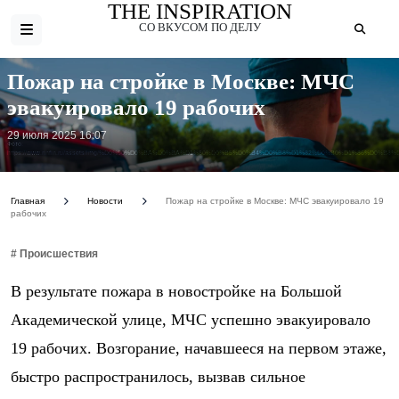
THE INSPIRATION
СО ВКУСОМ ПО ДЕЛУ
Пожар на стройке в Москве: МЧС
эвакуировало 19 рабочих
29 июля 2025 16:07
Фото:
https://www.rinfin.ru/assets/img/%D0%90%D0%BA%D0%BA%D1%80%D0%B5%D0%B4%D0%B8%D1%82%D0%B0%D1%86%D0%B8
Главная
Новости
Пожар на стройке в Москве: МЧС эвакуировало 19
рабочих
# Происшествия
В результате пожара в новостройке на Большой
Академической улице, МЧС успешно эвакуировало
19 рабочих. Возгорание, начавшееся на первом этаже,
быстро распространилось, вызвав сильное