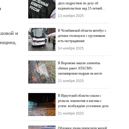
двух подростков по делу об
а
издевательствах над 13-летней
девочкой
13 ноября 2025
В Челябинской области автобус с
ышовой и
детьми столкнулся с грузовиком:
есть пострадавшие
енщина,
14 ноября 2025
В Воронеже нашли элементы
сбитых ракет ATACMS:
запланирован подрыв на месте
21 ноября 2025
В Иркутской области сошли с
рельсов локомотив и вагоны с
углем: возбуждено уголовное дело
21 ноября 2025
Обломки дрона повредили жилой