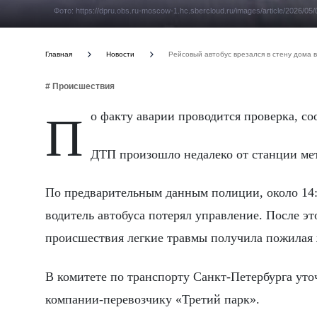
Фото: https://dpru.obs.ru-moscow-1.hc.sbercloud.ru/images/article/2026/0
Главная
Новости
Рейсовый автобус врезался в стену дома 
# Происшествия
По факту аварии проводится проверка, 
ДТП произошло недалеко от станции мет
По предварительным данным полиции, около 14:
водитель автобуса потерял управление. После это
происшествия легкие травмы получила пожилая 
В комитете по транспорту Санкт-Петербурга ут
компании-перевозчику «Третий парк».