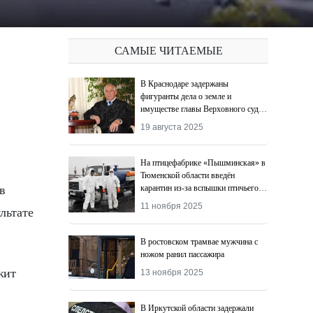
САМЫЕ ЧИТАЕМЫЕ
В Краснодаре задержаны
фигуранты дела о земле и
имуществе главы Верховного суда
Адыгеи
19 августа 2025
На птицефабрике «Пышминская» в
Тюменской области введён
карантин из-за вспышки птичьего
в
гриппа
11 ноября 2025
льтате
В ростовском трамвае мужчина с
ножом ранил пассажира
жит
13 ноября 2025
В Иркутской области задержали