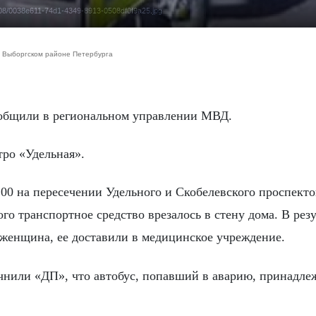
5/08/0038e611-74d1-4349-8913-0508df0f9a25.jpg
в Выборгском районе Петербурга
сообщили в региональном управлении МВД.
ро «Удельная».
00 на пересечении Удельного и Скобелевского проспекто
го транспортное средство врезалось в стену дома. В резу
женщина, ее доставили в медицинское учреждение.
очнили «ДП», что автобус, попавший в аварию, принадле