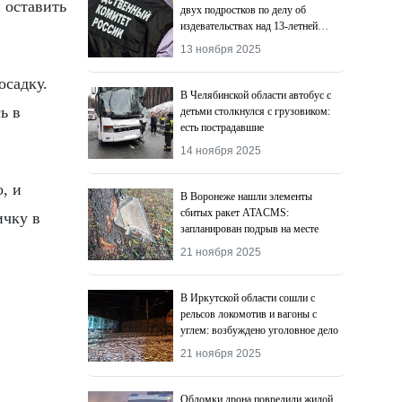
 оставить
двух подростков по делу об
издевательствах над 13-летней
девочкой
13 ноября 2025
осадку.
В Челябинской области автобус с
ь в
детьми столкнулся с грузовиком:
есть пострадавшие
14 ноября 2025
, и
В Воронеже нашли элементы
сбитых ракет ATACMS:
ичку в
запланирован подрыв на месте
21 ноября 2025
В Иркутской области сошли с
рельсов локомотив и вагоны с
углем: возбуждено уголовное дело
21 ноября 2025
Обломки дрона повредили жилой