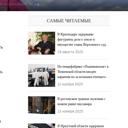
EHPut5q4vPXWR82Y_-Ks.png
САМЫЕ ЧИТАЕМЫЕ
В Краснодаре задержаны
фигуранты дела о земле и
имуществе главы Верховного суда
Адыгеи
19 августа 2025
На птицефабрике «Пышминская» в
сь
Тюменской области введён
карантин из-за вспышки птичьего
гриппа
11 ноября 2025
В ростовском трамвае мужчина с
ножом ранил пассажира
13 ноября 2025
а
В Иркутской области задержали