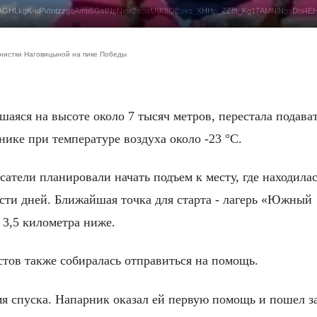
f8bbd/AQAGHLkgK-uPVmtzzgqAmu5GsINpNxw2eowUljK8QBqxc_XHHp_ZZ8t_Kg17AMNlNgsDni4
нистки Наговицыной на пике Победы
нике при температуре воздуха около -23 °C.
сатели планировали начать подъем к месту, где находила
сти дней. Ближайшая точка для старта - лагерь «Южный
3,5 километра ниже.
стов также собиралась отправиться на помощь.
мя спуска. Напарник оказал ей первую помощь и пошел з