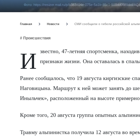
Фото: https://resizer.mail.ru/p/b383d04e-075e-5a1b-85c1-500dd05
Главная
Новости
СМИ сообщили о гибели российской альпи
# Происшествия
Известно, 47-летняя спортсменка, находившаяся на высоте около 7 тысяч метров, перестала подавать
признаки жизни. Она оставалась в спаль
Ранее сообщалось, что 19 августа киргизские спа
Наговицына. Маршрут к ней может занять до ше
Иныльчек», расположенный на высоте примерно 
Кроме того, 20 августа группа опытных альпини
Травму альпинистка получила 12 августа во вре