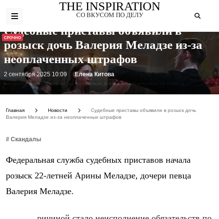
THE INSPIRATION
СО ВКУСОМ ПО ДЕЛУ
Судебные приставы объявили в
СРОЧНО
розыск дочь Валерия Меладзе из-за
неоплаченных штрафов
2 сентября 2025 10:09
Елена Китова
Фото: https://multi-admin.ru/mediabank_blog/11/310066/thumb_0c3268a634ad95af7ad096e6f8b07104_310066.jpg
Главная
Новости
Судебные приставы объявили в розыск дочь
Валерия Меладзе из-за неоплаченных штрафов
# Скандалы
Федеральная служба судебных приставов начала
розыск 22-летней Арины Меладзе, дочери певца
Валерия Меладзе.