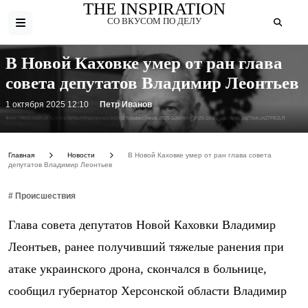
THE INSPIRATION
СО ВКУСОМ ПО ДЕЛУ
В Новой Каховке умер от ран глава
совета депутатов Владимир Леонтьев
1 октября 2025 12:10
Петр Иванов
Фото: https://cdn.iz.ru/sites/default/files/styles/900x506/public/news-2025-10/photo_2025-10-01_10-58-45.jpg?itok=nZ7FBZLR
Главная
Новости
В Новой Каховке умер от ран глава совета
депутатов Владимир Леонтьев
# Происшествия
Глава совета депутатов Новой Каховки Владимир
Леонтьев, ранее получивший тяжелые ранения при
атаке украинского дрона, скончался в больнице,
сообщил губернатор Херсонской области Владимир