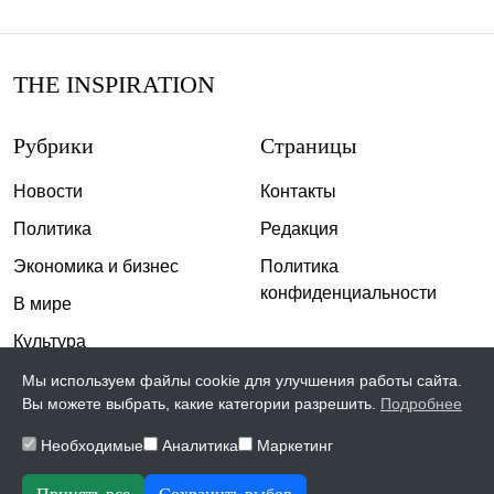
THE INSPIRATION
Рубрики
Страницы
Новости
Контакты
Политика
Редакция
Экономика и бизнес
Политика
конфиденциальности
В мире
Культура
Спорт
Мы используем файлы cookie для улучшения работы сайта.
Вы можете выбрать, какие категории разрешить.
Подробнее
Общество
Необходимые
Аналитика
Маркетинг
Происшествия
Скандалы