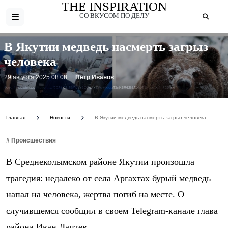
THE INSPIRATION
СО ВКУСОМ ПО ДЕЛУ
В Якутии медведь насмерть загрыз
человека
29 августа 2025 08:08
Петр Иванов
Фото: https://images.report.az/2025/08/29/lWLY5OCoFXBFgvDbugT3nK6R62hlJD5bBNmudDd6_825.jpg
Главная
Новости
В Якутии медведь насмерть загрыз человека
# Происшествия
В Среднеколымском районе Якутии произошла
трагедия: недалеко от села Аргахтах бурый медведь
напал на человека, жертва погиб на месте. О
случившемся сообщил в своем Telegram-канале глава
района Иван Лаптев.