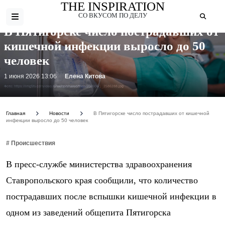
THE INSPIRATION
СО ВКУСОМ ПО ДЕЛУ
В Пятигорске число пострадавших от
кишечной инфекции выросло до 50
человек
1 июня 2026 13:06
Елена Китова
Фото: https://img5tv.cdnvideo.ru/webp/shared/files/202606/1_2586288.jpg
Главная
Новости
В Пятигорске число пострадавших от кишечной
инфекции выросло до 50 человек
# Происшествия
В пресс-службе министерства здравоохранения
Ставропольского края сообщили, что количество
пострадавших после вспышки кишечной инфекции в
одном из заведений общепита Пятигорска