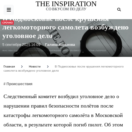
THE INSPIRATION
СО ВКУСОМ ПО ДЕЛУ
В Подмосковье после крушения
СРОЧНО
легкомоторного самолета возбуждено
уголовное дело
5 сентября 2025 16:09
Галина Харькова
Фото: https://cdn.iz.ru/sites/default/files/styles/900x506/public/news-2025-09/KE103731.jpg?itok=7o0XF3CK
Главная
Новости
В Подмосковье после крушения легкомоторного
самолета возбуждено уголовное дело
# Происшествия
Следственный комитет возбудил уголовное дело о
нарушении правил безопасности полётов после
катастрофы легкомоторного самолёта в Московской
области, в результате которой погиб пилот. Об этом