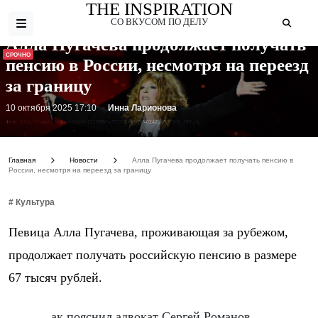
THE INSPIRATION
СО ВКУСОМ ПО ДЕЛУ
Алла Пугачева продолжает получать
СРОЧНО
пенсию в России, несмотря на переезд
за границу
10 октября 2025 17:10
Инна Ларионова
Фото: https://images.news.ru/photo/1910688a-007f-11ef-9098-02420a0000c9_780.jpg
Главная
Новости
Алла Пугачева продолжает получать пенсию в
России, несмотря на переезд за границу
# Культура
Певица Алла Пугачева, проживающая за рубежом,
продолжает получать российскую пенсию в размере
67 тысяч рублей.