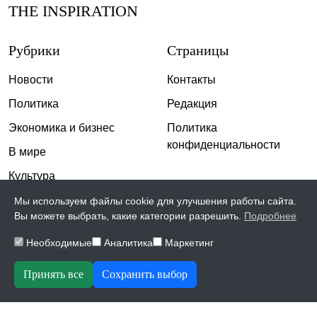
THE INSPIRATION
Рубрики
Страницы
Новости
Контакты
Политика
Редакция
Экономика и бизнес
Политика
конфиденциальности
В мире
Культура
Спорт
Мы используем файлы cookie для улучшения работы сайта.
Вы можете выбрать, какие категории разрешить.
Подробнее
Общество
Необходимые
Аналитика
Маркетинг
Происшествия
Скандалы
Принять все
Сохранить выбор