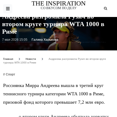
THE INSPIRATION
СО ВКУСОМ ПО ДЕЛУ
Андреева разгромила Рузич во
втором круге турнира WTA 1000 в
Риме
7 мая 2026 15:05
Галина Харькова
Фото: https://img.championat.com/news/big/m/k/mirra-andreeva-ocenila-vozmozhnyh-sopernic-vo-vtorom-kruge-na-turnire-v-
rime_17779861381595330447.jpg
Главная
Новости
Андреева разгромила Рузич во втором круге
турнира WTA 1000 в Риме
# Спорт
Россиянка Мирра Андреева вышла в третий круг
теннисного турнира категории WTA 1000 в Риме,
призовой фонд которого превышает 7,2 млн евро.