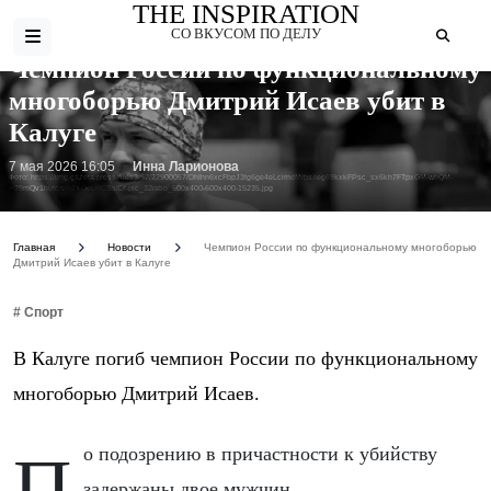
THE INSPIRATION
СО ВКУСОМ ПО ДЕЛУ
Чемпион России по функциональному
многоборью Дмитрий Исаев убит в
Калуге
7 мая 2026 16:05
Инна Ларионова
Фото: https://img.gazeta.press/files3/57/22900057/DhIhn6xcFbpJ3tg6ge4eLcimdMrbsIleg69kxkFPsc_sx6kh7FTpxGM-whQM-
H29mQv1hutcrvN2YGeUitCSsIDf-pic_32ratio_600x400-600x400-15235.jpg
Главная
Новости
Чемпион России по функциональному многоборью
Дмитрий Исаев убит в Калуге
# Спорт
В Калуге погиб чемпион России по функциональному
многоборью Дмитрий Исаев.
По подозрению в причастности к убийству
задержаны двое мужчин.