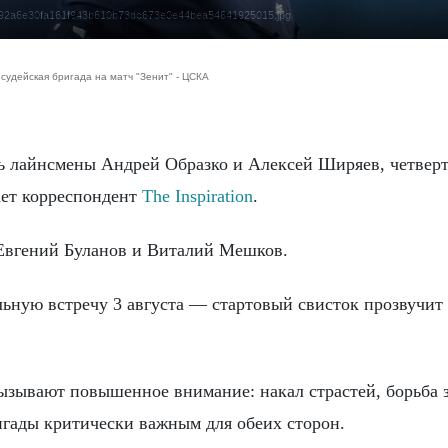
4eb7a92a6e30fa161f943b610b73dc673e0e44bea54641925015.jpg
 судейская бригада на матч "Зенит" - ЦСКА
ает корреспондент
The Inspiration
.
 Евгений Буланов и Виталий Мешков.
ную встречу 3 августа — стартовый свисток прозвучит 
зывают повышенное внимание: накал страстей, борьба з
игады критически важным для обеих сторон.