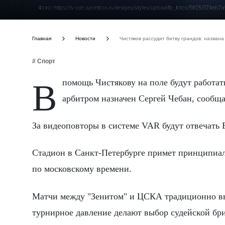
Фото: https://s-cdn.sportbox.ru/images/styles/upload/fp_fotos/5f/05/37
Главная
Новости
Чистяков рассудит битву грандов: названа
# Спорт
В помощь Чистякову на поле будут работать лайнсмены Андрей Образко и Алексей Ширяев, четвертым
арбитром назначен Сергей Чебан, сообщ
За видеоповторы в системе VAR будут отвечать
Стадион в Санкт-Петербурге примет принципиаль
по московскому времени.
Матчи между "Зенитом" и ЦСКА традиционно вы
турнирное давление делают выбор судейской бр