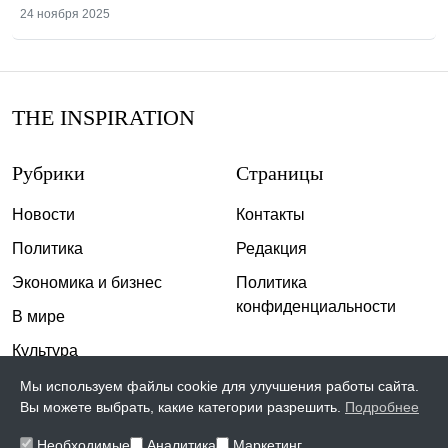
24 ноября 2025
THE INSPIRATION
Рубрики
Страницы
Новости
Контакты
Политика
Редакция
Экономика и бизнес
Политика
конфиденциальности
В мире
Культура
Спорт
Мы используем файлы cookie для улучшения работы сайта.
Вы можете выбрать, какие категории разрешить.
Подробнее
Общество
Необходимые
Аналитика
Маркетинг