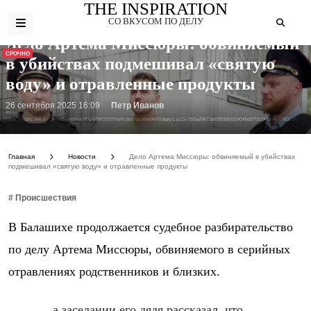
THE INSPIRATION
СО ВКУСОМ ПО ДЕЛУ
Дело Артема Миссюры: обвиняемый
СРОЧНО
в убийствах подмешивал «святую
воду» и отравленные продукты
26 сентября 2025 16:09
Петр Иванов
Фото:
https://static.mk.ru/upload/entities/2024/09/19/20/articles/facebookPicture/ca/19/7d/5a/0673e6993b555904bd072c0bee4e7783.jpg
Главная
Новости
Дело Артема Миссюры: обвиняемый в убийствах
подмешивал «святую воду» и отравленные продукты
# Происшествия
В Балашихе продолжается судебное разбирательство
по делу Артема Миссюры, обвиняемого в серийных
отравлениях родственников и близких.