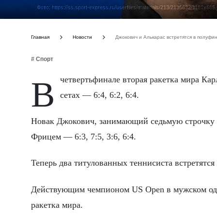
Фото: https://ss.sport-express.ru/userfiles/materials/213/2135632/1180x665.
Главная
Новости
Джокович и Алькарас встретятся в полуф
# Спорт
В четвертьфинале вторая ракетка мира Карлос Алькарас обыграл поляка Иржи Лехечку (№21 ATP) в трёх
сетах — 6:4, 6:2, 6:4.
Новак Джокович, занимающий седьмую строчку 
Фрицем — 6:3, 7:5, 3:6, 6:4.
Теперь два титулованных теннисиста встретятся 
Действующим чемпионом US Open в мужском оди
ракетка мира.