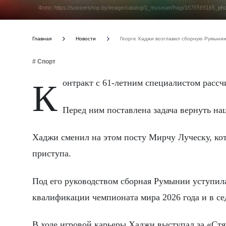
Фото: https://soccershop.by/image/catalog/0_museum/hagi/1676569165_photos
Главная
Новости
Георге Хаджи возглавил сборную Румынии
# Спорт
Контракт с 61-летним специалистом рассч
Перед ним поставлена задача вернуть н
Хаджи сменил на этом посту Мирчу Луческу, кот
приступа.
Под его руководством сборная Румынии уступила
квалификации чемпионата мира 2026 года и в се
В ходе игровой карьеры Хаджи выступал за «Стя