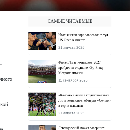
САМЫЕ ЧИТАЕМЫЕ
Итальянская пара завоевала титул
US Open в миксте
21 августа 2025
Финал Лиги чемпионов-2027
.
пройдет на стадионе «Эр-Рияд
Метрополитано»
чного
11 сентября 2025
«Кайрат» вышел в групповой этап
Лиги чемпионов, обыграв «Селтик»
ской
в серии пенальти
27 августа 2025
Левандовский может завершить
За