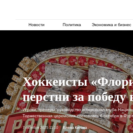
Новости
Политика
Экономика и бизнес
Хоккеисты «Флори
перстни за победу
Игроки, тренеры, руководство и персонал клуба Нацио
Торжественная церемония состоялась 6 октября в Форт
7 октября 2025 11:10
Елена Китова