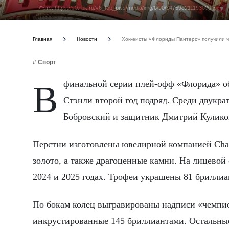
Фото: https://s0.rbk.ru/v6_top_pics/media/img/0/00/347598211193000.jpeg
Главная
Новости
Хоккеисты «Флориды Пантерс» получили че
# Спорт
В финальной серии плей-офф «Флорида» обыграла «Эдмонтон Ойлерс» со счётом 4:2 и завоевала Кубок
Стэнли второй год подряд. Среди двукра
Бобровский и защитник Дмитрий Кулико
Перстни изготовлены ювелирной компанией Champ
золото, а также драгоценные камни. На лицевой
2024 и 2025 годах. Трофеи украшены 81 бриллиа
По бокам колец выгравированы надписи «чемпио
инкрустированные 145 бриллиантами. Остальные