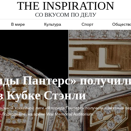
THE INSPIRATION
СО ВКУСОМ ПО ДЕЛУ
В мире
Культура
Спорт
Обществ
ды Пантерс» получил
 в Кубке Стэнли
нальной хоккейной лиги «Флорида Пантерс» получили памятные перс
-Лодердейле, на арене War Memorial Auditorium.