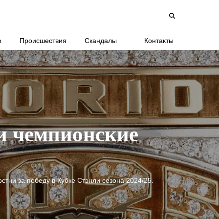
о
Происшествия
Скандалы
Контакты
и чемпионские
тни за победу в Кубке Стэнли сезона 2024/25.