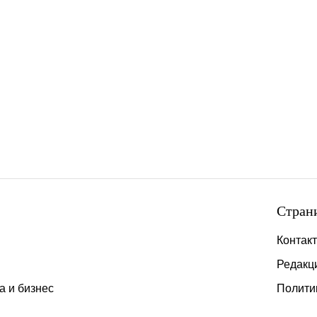
Стран
Контак
Редакц
а и бизнес
Полити