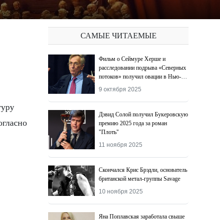
САМЫЕ ЧИТАЕМЫЕ
Фильм о Сеймуре Херше и
расследовании подрыва «Северных
потоков» получил овации в Нью-
Йорке
9 октября 2025
туру
Дэвид Солой получил Букеровскую
огласно
премию 2025 года за роман
"Плоть"
11 ноября 2025
Скончался Крис Брэдли, основатель
британской метал-группы Savage
10 ноября 2025
Яна Поплавская заработала свыше