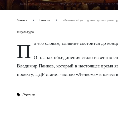
Фото: https://kudamoscow.ru/uploads/39dc083c1c5beede169716749fc55a2f.
Главная
Новости
«Ленком» и Центр драматургии и режиссу
# Культура
По его словам, слияние состоится до конц
О планах объединения стало известно ещ
Владимир Панков, который в настоящее время яв
проекту, ЦДР станет частью «Ленкома» в качеств
Россия