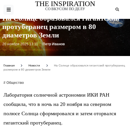
THE INSPIRATION
СО ВКУСОМ ПО ДЕЛУ
На Солнце образовался гигантский
протуберанец размером в 80
диаметров Земли
20 ноября 2025 13:11
Петр Иванов
Фото: https://hi-news.ru/wp-content/uploads/2022/05/sun_far_image_one.jpg
Главная
Новости
На Солнце образовался гигантский протуберанец
размером в 80 диаметров Земли
# Общество
Лаборатория солнечной астрономии ИКИ РАН
сообщила, что в ночь на 20 ноября на северном
полюсе Солнца сформировался и затем оторвался
гигантский протуберанец.