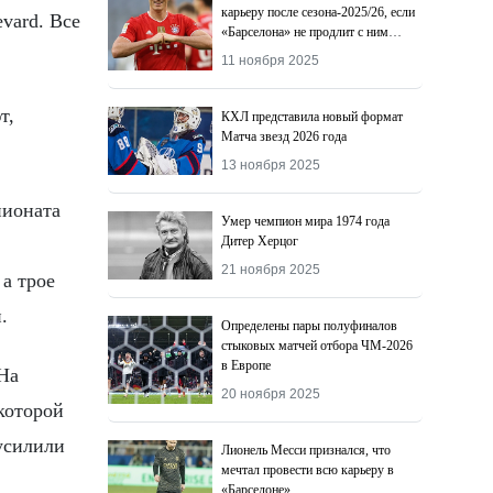
карьеру после сезона-2025/26, если
vard. Все
«Барселона» не продлит с ним
контракт
11 ноября 2025
т,
КХЛ представила новый формат
Матча звезд 2026 года
13 ноября 2025
пионата
Умер чемпион мира 1974 года
Дитер Херцог
21 ноября 2025
а трое
.
Определены пары полуфиналов
стыковых матчей отбора ЧМ-2026
в Европе
На
20 ноября 2025
которой
 усилили
Лионель Месси признался, что
мечтал провести всю карьеру в
«Барселоне»