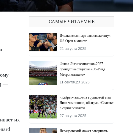
САМЫЕ ЧИТАЕМЫЕ
Итальянская пара завоевала титул
US Open в миксте
а
21 августа 2025
Финал Лиги чемпионов-2027
пройдет на стадионе «Эр-Рияд
ному
Метрополитано»
11 сентября 2025
d) —
«Кайрат» вышел в групповой этап
Лиги чемпионов, обыграв «Селтик»
в серии пенальти
27 августа 2025
ивает их
onard
Левандовский может завершить