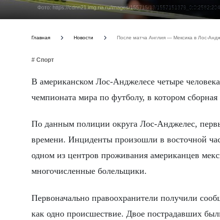
Фото: https://cdnn21.img.ria.ru/images/155715/13/1557151379_0:0:2582:
Главная
Новости
После матча Англия — Мексика в Лос-Анд
# Спорт
В американском Лос-Анджелесе четыре человека
чемпионата мира по футболу, в котором сборная
По данным полиции округа Лос-Анджелес, первы
времени. Инциденты произошли в восточной части
одном из центров проживания американцев мекси
многочисленные болельщики.
Первоначально правоохранители получили сообще
как одно происшествие. Двое пострадавших были