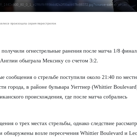
2048_1440x900_80_0_1_e28fd8b889bddf2a2f56acb97fe88372.jpg?source-sid=ap_photo
желесе произошла серия перестрелок
 получили огнестрельные ранения после матча 1/8 финал
 Англии обыграла Мексику со счетом 3:2.
е сообщения о стрельбе поступили около 21:40 по мест
 города, в районе бульвара Уиттиер (Whittier Boulevar
канского происхождения, где после матча собрались
ния о трех местах стрельбы, однако следствие рассматр
 обнаружены возле пересечения Whittier Boulevard и Le