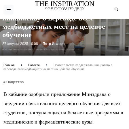
THE INSPIRATION
Правительство поддержало
СО ВКУСОМ ПО ДЕЛУ
инициативу о переводе всех
медбюджетных мест на целевое
обучение
27 августа 2025 10:08
Петр Иванов
Фото: https://niioz.ru/upload/iblock/386/38624d4a97974ba5192a6bb51bc25d67.jpg
Главная
Новости
Правительство поддержало инициативу о
переводе всех медбюджетных мест на целевое обучение
# Общество
В кабмине одобрили предложение Минздрава о
введении обязательного целевого обучения для всех
студентов, поступающих на бюджетные программы в
медицинские и фармацевтические вузы.