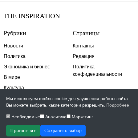
THE INSPIRATION
Рубрики
Страницы
Новости
Контакты
Политика
Редакция
Экономика и бизнес
Политика
конфиденциальности
В мире
Культура
Спорт
Мы используем файлы cookie для улучшения работы сайта.
Вы можете выбрать, какие категории разрешить.
Подробнее
Общество
Необходимые
Аналитика
Маркетинг
Происшествия
Скандалы
Принять все
Сохранить выбор