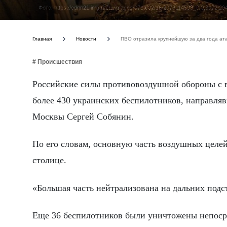
Фото: https://cdnn21.img.ria.ru/images/07ea/02/16/2076114598_0:0:3072
Главная
Новости
ПВО отразила крупнейшую за два года ата
# Происшествия
Российские силы противовоздушной обороны с в
более 430 украинских беспилотников, направля
Москвы Сергей Собянин.
По его словам, основную часть воздушных целе
столице.
«Большая часть нейтрализована на дальних под
Еще 36 беспилотников были уничтожены непосре