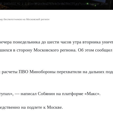
:2048_1440x900_80_1_1_20ee3f81be3ba2797b4e0ecfa036b073.jpg?source-sid=rian_photo
ку беспилотников на Московский регион
ечера понедельника до шести часов утра вторника унич
вшихся в сторону Московского региона. Об этом сообщил
й расчеты ПВО Минобороны перехватили на дальних под
ступах», — написал Собянин на платформе «Макс».
дственно на подлете к Москве.