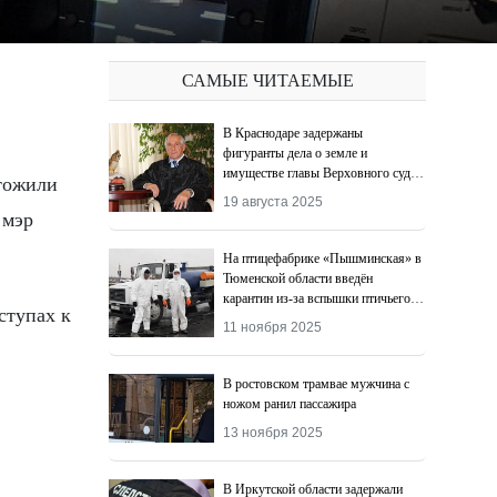
САМЫЕ ЧИТАЕМЫЕ
В Краснодаре задержаны
фигуранты дела о земле и
имуществе главы Верховного суда
тожили
Адыгеи
19 августа 2025
 мэр
На птицефабрике «Пышминская» в
Тюменской области введён
карантин из-за вспышки птичьего
ступах к
гриппа
11 ноября 2025
В ростовском трамвае мужчина с
ножом ранил пассажира
13 ноября 2025
В Иркутской области задержали