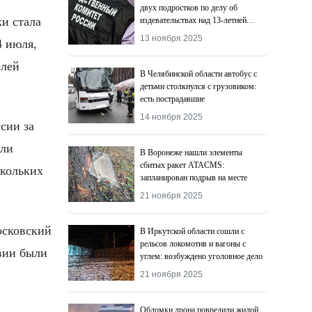
двух подростков по делу об
и стала
издевательствах над 13-летней
девочкой
13 ноября 2025
4 июля,
елей
В Челябинской области автобус с
детьми столкнулся с грузовиком:
есть пострадавшие
14 ноября 2025
сии за
ыли
В Воронеже нашли элементы
сбитых ракет ATACMS:
скольких
запланирован подрыв на месте
21 ноября 2025
осковский
В Иркутской области сошли с
рельсов локомотив и вагоны с
вии были
углем: возбуждено уголовное дело
21 ноября 2025
Обломки дрона повредили жилой