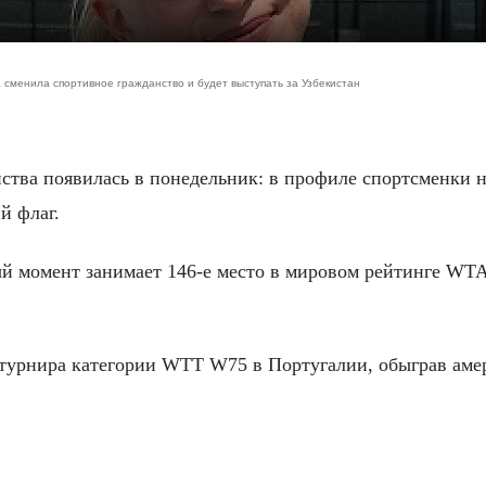
сменила спортивное гражданство и будет выступать за Узбекистан
й флаг.
й момент занимает 146-е место в мировом рейтинге WTA
 турнира категории WTT W75 в Португалии, обыграв аме