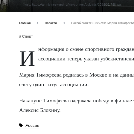
Фото: https://tennisweekend.ru/wp-content/uploads/2024/03/746.jpg
Главная
Новости
Российская теннисистка Мария Тимофеева 
# Спорт
Информация о смене спортивного гражданства появилась в понедельник: в профиле спортсменки на сайте
ассоциации теперь указан узбекистански
Мария Тимофеева родилась в Москве и на данны
счету один титул ассоциации.
Накануне Тимофеева одержала победу в финале
Алексис Блохину.
Россия