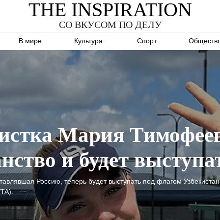
THE INSPIRATION
СО ВКУСОМ ПО ДЕЛУ
В мире
Культура
Спорт
Обществ
систка Мария Тимофее
нство и будет выступа
тавлявшая Россию, теперь будет выступать под флагом Узбекистан
TA).