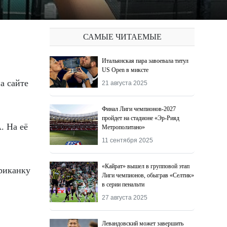
САМЫЕ ЧИТАЕМЫЕ
Итальянская пара завоевала титул
US Open в миксте
21 августа 2025
Финал Лиги чемпионов-2027
пройдет на стадионе «Эр-Рияд
. На её
Метрополитано»
11 сентября 2025
«Кайрат» вышел в групповой этап
риканку
Лиги чемпионов, обыграв «Селтик»
в серии пенальти
27 августа 2025
Левандовский может завершить