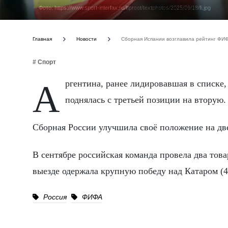
Фото: https://www.sport-interfax.ru/ftproot/textphotos/2025/09/18/fi.jpg
Главная
Новости
Сборная Испании возглавила рейтинг ФИФ
# Спорт
Аргентина, ранее лидировавшая в списке, опустилась на третью строчку. Франция, в свою очередь,
поднялась с третьей позиции на вторую.
Сборная России улучшила своё положение на две
В сентябре российская команда провела два това
выезде одержала крупную победу над Катаром (4:
Россия
ФИФА