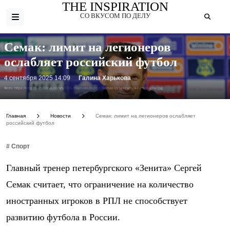
THE INSPIRATION
СО ВКУСОМ ПО ДЕЛУ
Семак: лимит на легионеров
ослабляет российский футбол
4 сентября 2025 14:09
Галина Харькова
Фото: https://img.championat.com/s/732x488/news/big/g/d/semak-vyskazalsya-o-naznache.jpg
Главная
Новости
Семак: лимит на легионеров ослабляет
российский футбол
# Спорт
Главный тренер петербургского «Зенита» Сергей
Семак считает, что ограничение на количество
иностранных игроков в РПЛ не способствует
развитию футбола в России.