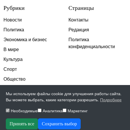
Рубрики
Страницы
Новости
Контакты
Политика
Редакция
Экономика и бизнес
Политика
конфиденциальности
В мире
Культура
Спорт
Общество
Происшествия
Мы используем файлы cookie для улучшения работы сайта.
Скандалы
Вы можете выбрать, какие категории разрешить.
Подробнее
Необходимые
Аналитика
Маркетинг
© 2026, The Inspiration | Все права защищены
Принять все
Сохранить выбор