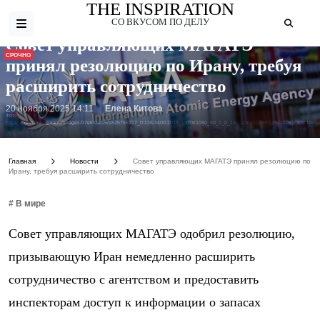
THE INSPIRATION
СО ВКУСОМ ПО ДЕЛУ
Совет управляющих МАГАТЭ
СРОЧНО
принял резолюцию по Ирану, требуя
расширить сотрудничество
20 ноября 2025 14:11
Елена Китова
Фото:
https://cdnn21.img.ria.ru/images/07e6/0a/15/1825755217_0:136:3400:2048_1920x1080_80_0_0_137ba7c820288f129422091c83c4d652
Главная
Новости
Совет управляющих МАГАТЭ принял резолюцию по
Ирану, требуя расширить сотрудничество
# В мире
Совет управляющих МАГАТЭ одобрил резолюцию,
призывающую Иран немедленно расширить
сотрудничество с агентством и предоставить
инспекторам доступ к информации о запасах