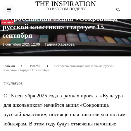
THE INSPIRATION
СО ВКУСОМ ПО ДЕЛУ
Всероссийская акция «Сокровища
СРОЧНО
русской классики» стартует 15
сентября
1 сентября 2025 12:09
Галина Харькова
Фото: https://vmrucdn.servicecdn.ru/2025.06/original/6842d6e182682c33aa58e04a.jpg
Главная
Новости
Всероссийская акция «Сокровища русской
классики» стартует 15 сентября
# Культура
С 15 сентября 2025 года в рамках проекта «Культура
для школьников» начнётся акция «Сокровища
русской классики», посвящённая писателям и поэтам-
юбилярам. В этом году будут отмечены памятные