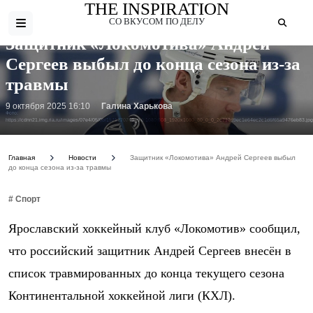
THE INSPIRATION
СО ВКУСОМ ПО ДЕЛУ
Защитник «Локомотива» Андрей
Сергеев выбыл до конца сезона из-за
травмы
9 октября 2025 16:10
Галина Харькова
Фото:
https://cdnn21.img.ria.ru/images/07e4/05/0b/1571270749_0:0:1080:608_1920x1080_80_0_0_2c712d9ec1e64ec2c1d6f65a9476eb83.jpg
Главная
Новости
Защитник «Локомотива» Андрей Сергеев выбыл
до конца сезона из-за травмы
# Спорт
Ярославский хоккейный клуб «Локомотив» сообщил,
что российский защитник Андрей Сергеев внесён в
список травмированных до конца текущего сезона
Континентальной хоккейной лиги (КХЛ).