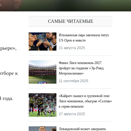
g
САМЫЕ ЧИТАЕМЫЕ
Итальянская пара завоевала титул
US Open в миксте
21 августа 2025
Финал Лиги чемпионов-2027
пройдет на стадионе «Эр-Рияд
отборе к
Метрополитано»
11 сентября 2025
«Кайрат» вышел в групповой этап
 года.
Лиги чемпионов, обыграв «Селтик»
в серии пенальти
27 августа 2025
Левандовский может завершить