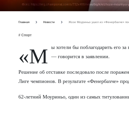
Фото: https://img.championat.com/s/732x488/news/big/k/e/zhoze-mourin
Главная
Новости
Жозе Моуриньо ушел из «Фенербахче» пос
# Спорт
«Мы хотели бы поблагодарить его за проделанную работу и пожелать успехов в дальнейшей карьере»,
— говорится в заявлении.
Решение об отставке последовало после поражен
Лиге чемпионов. В результате «Фенербахче» пр
62-летний Моуриньо, один из самых титулованны