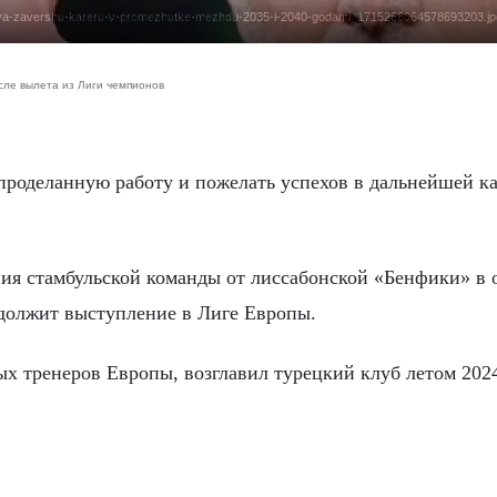
yu-ya-zavershu-kareru-v-promezhutke-mezhdu-2035-i-2040-godami_1715266064578693203.jp
ле вылета из Лиги чемпионов
ия стамбульской команды от лиссабонской «Бенфики» в 
одолжит выступление в Лиге Европы.
х тренеров Европы, возглавил турецкий клуб летом 2024