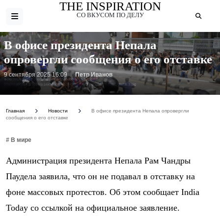
THE INSPIRATION
СО ВКУСОМ ПО ДЕЛУ
В офисе президента Непала
опровергли сообщения о его отставке
9 сентября 2025 16:09
Петр Иванов
Фото: https://s.rfi.fr/media/display/d9569050-8d65-11f0-bf83-
005056a90284/w:1024/p:16x9/%D0%BD%D0%B5%D0%BF%D0%B0%D0%BB-3.jpg
Главная
Новости
В офисе президента Непала опровергли
сообщения о его отставке
# В мире
Администрация президента Непала Рам Чандры
Паудела заявила, что он не подавал в отставку на
фоне массовых протестов. Об этом сообщает India
Today со ссылкой на официальное заявление.