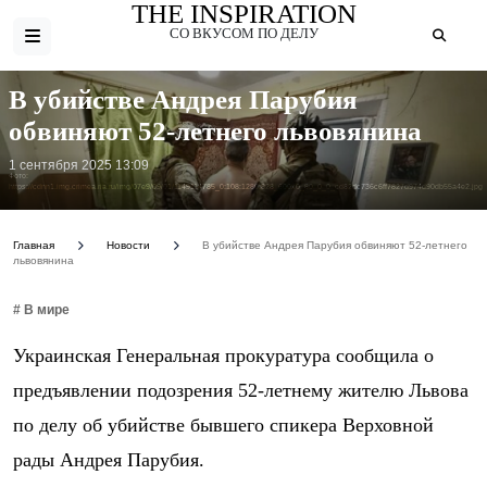
THE INSPIRATION
СО ВКУСОМ ПО ДЕЛУ
В убийстве Андрея Парубия
обвиняют 52-летнего львовянина
1 сентября 2025 13:09
Фото:
https://cdnn1.img.crimea.ria.ru/img/07e9/09/01/1149114785_0:108:1280:828_600x0_80_0_0_cd82dc736c6ff7827d974d90db55a4e2.jpg
Главная
Новости
В убийстве Андрея Парубия обвиняют 52-летнего
львовянина
# В мире
Украинская Генеральная прокуратура сообщила о
предъявлении подозрения 52-летнему жителю Львова
по делу об убийстве бывшего спикера Верховной
рады Андрея Парубия.