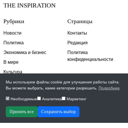
THE INSPIRATION
Рубрики
Страницы
Новости
Контакты
Политика
Редакция
Экономика и бизнес
Политика
конфиденциальности
В мире
Культура
Спорт
Мы используем файлы cookie для улучшения работы сайта.
Вы можете выбрать, какие категории разрешить.
Подробнее
Общество
Необходимые
Аналитика
Маркетинг
Происшествия
Скандалы
Принять все
Сохранить выбор