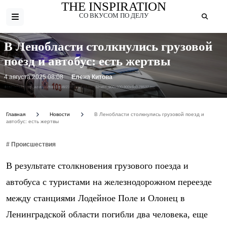
THE INSPIRATION
СО ВКУСОМ ПО ДЕЛУ
В Ленобласти столкнулись грузовой
поезд и автобус: есть жертвы
4 августа 2025 08:08
Елена Китова
Фото: https://img.gazeta.ru/files3/698/21099698/88-pic_32ratio_900x600-900x600-78537.jpg
Главная
Новости
В Ленобласти столкнулись грузовой поезд и
автобус: есть жертвы
# Происшествия
В результате столкновения грузового поезда и
автобуса с туристами на железнодорожном переезде
между станциями Лодейное Поле и Олонец в
Ленинградской области погибли два человека, еще