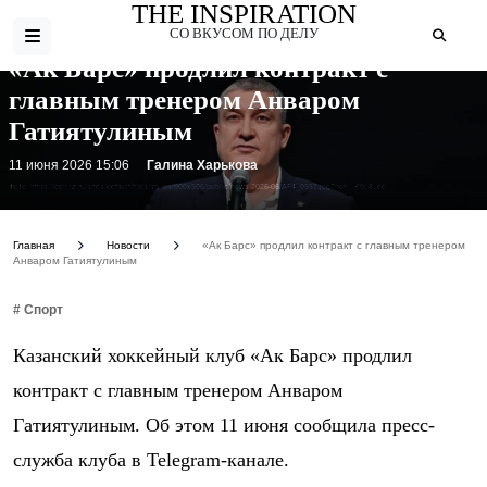
THE INSPIRATION
СО ВКУСОМ ПО ДЕЛУ
«Ак Барс» продлил контракт с
главным тренером Анваром
Гатиятулиным
11 июня 2026 15:06
Галина Харькова
Фото: https://cdn.iz.ru/sites/default/files/styles/900x506/public/news-2026-06/AF4_0557.jpg?itok=-K9u8Ldd
Главная
Новости
«Ак Барс» продлил контракт с главным тренером
Анваром Гатиятулиным
# Спорт
Казанский хоккейный клуб «Ак Барс» продлил
контракт с главным тренером Анваром
Гатиятулиным. Об этом 11 июня сообщила пресс-
служба клуба в Telegram-канале.