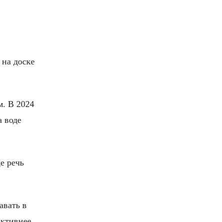
 на доске
м. В 2024
а воде
е речь
авать в
активнее.