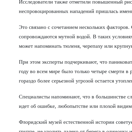
Исследователи также отметили повышенный риск
неспровоцированных нападений пришлась именн
Это связано с сочетанием нескольких факторов. 
сопровождаются мутной водой. В таких условиях
может напоминать тюленя, черепаху или крупну
При этом эксперты подчеркивают, что паниковать
году во всем мире было только четыре смерти в
гораздо более серьезной угрозой остается утопле
Специалисты напоминают, что в большинстве сл
идет об ошибке, любопытстве или плохой видимо
Флоридский музей естественной истории совету
группе, не уходить далеко от берега в одиночку 