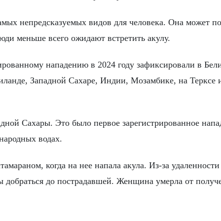
амых непредсказуемых видов для человека. Она может по
 люди меньше всего ожидают встретить акулу.
ованному нападению в 2024 году зафиксировали в Бели
аиланде, Западной Сахаре, Индии, Мозамбике, на Терксе 
адной Сахары. Это было первое зарегистрированное напа
народных водах.
амараном, когда на нее напала акула. Из-за удаленности
бы добраться до пострадавшей. Женщина умерла от полу