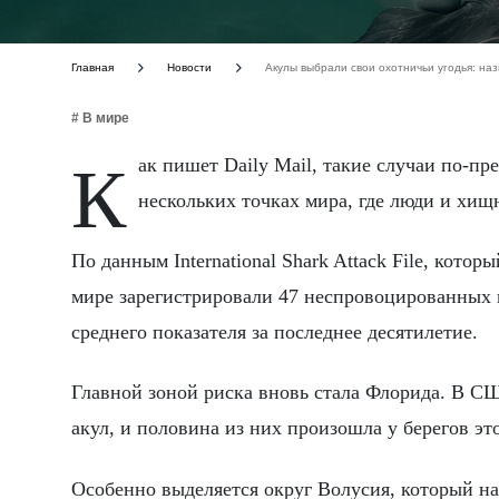
Главная
Новости
Акулы выбрали свои охотничьи угодья: на
# В мире
Как пишет Daily Mail, такие случаи по-прежнему остаются редкими, однако чаще всего происходят в
нескольких точках мира, где люди и хищ
По данным International Shark Attack File, кото
мире зарегистрировали 47 неспровоцированных н
среднего показателя за последнее десятилетие.
Главной зоной риска вновь стала Флорида. В С
акул, и половина из них произошла у берегов эт
Особенно выделяется округ Волусия, который на