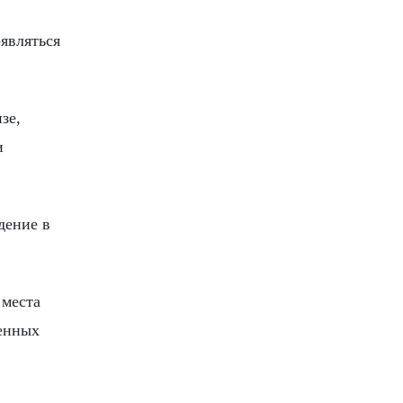
являться
зе,
и
дение в
 места
ченных