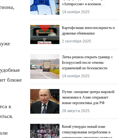
«Антироссия» и военном
гиона,
поражении Киева
19 ноября 2025
Картофельная многополярность и
драконьи обнимашки
2 сентября 2025
хуже
Литва решила открыть границу с
Белоруссией после отмены
ограничений по безопасности
 удобные
19 ноября 2025
дит ближе
Путин: смещение центра мировой
экономики в Азию открывает
новые перспективы для РФ
еса к
28 августа 2025
иться.
Китай утвердил новый план
али
стимулирования потребления и
оптимизации структуры рынка к