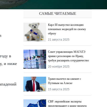
САМЫЕ ЧИТАЕМЫЕ
Карл III выпустил коллекцию
плюшевых медведей по своему
образу
21 августа 2025
Совет управляющих МАГАТЭ
году в
принял резолюцию по Ирану,
требуя расширить сотрудничество
у, и ниже
20 ноября 2025
Трамп вылетел на саммит с
Путиным на Аляске
ападений
15 августа 2025
СВР: европейские эксперты
предупреждают о крахе проекта