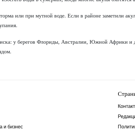
торма или при мутной воде. Если в районе заметили аку
упания.
риска: у берегов Флориды, Австралии, Южной Африки и 
ядом.
Стран
Контак
Редакц
а и бизнес
Полити