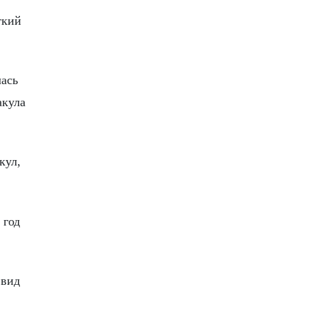
ткий
ась
акула
кул,
 год
 вид