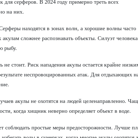
 для серферов. В 2024 году примерно треть всех
о на них.
Серферы находятся в зонах волн, а хорошие волны часто
 акулам сложнее распознавать объекты. Силуэт человека
ю рыбу.
 не стоит. Риск нападения акулы остается крайне низки
 результате неспровоцированных атак. Для отдыхающих н
ние.
учаев акулы не охотятся на людей целенаправленно. Чащ
сти, когда хищник неверно определяет объект в воде.
ет соблюдать простые меры предосторожности. Лучше пл
и избегать воды в сумерках, когда многие акулы охотятся 