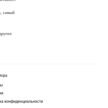
л, самый
других
ицы
ты
ия
ка конфиденциальности