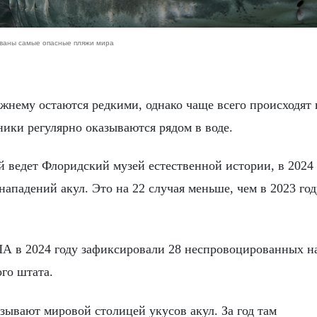
званы самые опасные пляжи мира
ники регулярно оказываются рядом в воде.
рый ведет Флоридский музей естественной истории, в 2024 
ападений акул. Это на 22 случая меньше, чем в 2023 год
ША в 2024 году зафиксировали 28 неспровоцированных н
ого штата.
зывают мировой столицей укусов акул. За год там