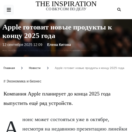
THE INSPIRATION
СО ВКУСОМ ПО ДЕЛУ
Apple готовит новые продукты к
концу 2025 года
12 сентября 2025 12:09
Елена Китова
Фото: https://images.news.ru/2025/09/11/2EazhAl6pLunfbmvoOOdIIW6Itywxrm9tKVmNcmX_780.jpg
Главная
Новости
Apple готовит новые продукты к концу 2025 года
# Экономика и бизнес
Компания Apple планирует до конца 2025 года
выпустить ещё ряд устройств.
Анонс может состояться уже в октябре,
несмотря на недавнюю презентацию линейки