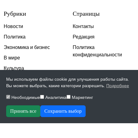
Рубрики
Страницы
Новости
Контакты
Политика
Редакция
Экономика и бизнес
Политика
конфиденциальности
В мире
Культура
Спорт
Мы используем файлы cookie для улучшения работы сайта.
Вы можете выбрать, какие категории разрешить.
Подробнее
Общество
Необходимые
Аналитика
Маркетинг
Происшествия
Скандалы
Принять все
Сохранить выбор
© 2026, The Inspiration | Все права защищены