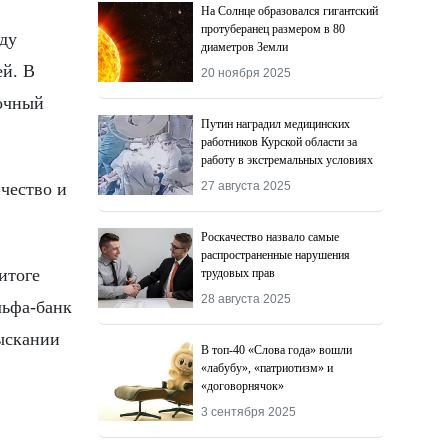
На Солнце образовался гигантский
протуберанец размером в 80
жду
диаметров Земли
ей. В
20 ноября 2025
аочный
Путин наградил медицинских
работников Курской области за
работу в экстремальных условиях
чество и
27 августа 2025
Роскачество назвалo самые
распространенные нарушения
итоге
трудовых прав
28 августа 2025
льфа-банк
ыскании
В топ-40 «Слова года» вошли
«лабубу», «патриотизм» и
«договорнячок»
3 сентября 2025