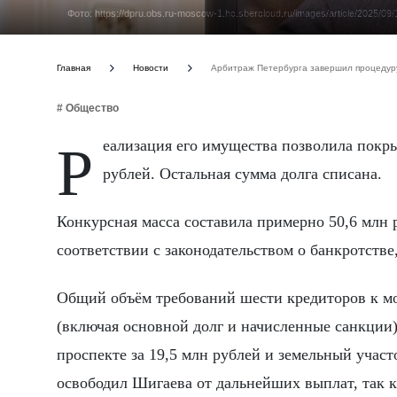
Фото: https://dpru.obs.ru-moscow-1.hc.sbercloud.ru/images/article/2025/
Главная
Новости
Арбитраж Петербурга завершил процедуру
# Общество
Реализация его имущества позволила покрыть лишь 4,1% обязательств перед кредиторами - около 21,2 млн
рублей. Остальная сумма долга списана.
Конкурсная масса составила примерно 50,6 млн 
соответствии с законодательством о банкротстве
Общий объём требований шести кредиторов к мо
(включая основной долг и начисленные санкции
проспекте за 19,5 млн рублей и земельный учас
освободил Шигаева от дальнейших выплат, так к