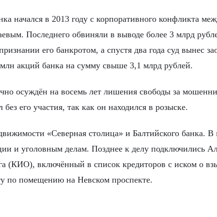
нка начался в 2013 году с корпоративного конфликта ме
вым. Последнего обвиняли в выводе более 3 млрд рубл
ризнании его банкротом, а спустя два года суд вынес з
млн акций банка на сумму свыше 3,1 млрд рублей.
очно осуждён на восемь лет лишения свободы за мошенни
ез его участия, так как он находился в розыске.
движимости «Северная столица» и Балтийского банка. В 
ции и уголовным делам. Позднее к делу подключились А
а (КИО), включённый в список кредиторов с иском о вз
ту по помещению на Невском проспекте.