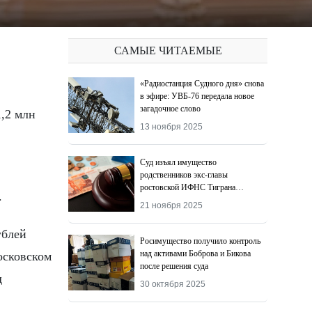
САМЫЕ ЧИТАЕМЫЕ
«Радиостанция Судного дня» снова
в эфире: УВБ-76 передала новое
загадочное слово
13 ноября 2025
Суд изъял имущество
родственников экс-главы
ростовской ИФНС Тиграна
.
Додохяна
21 ноября 2025
ублей
Росимущество получило контроль
над активами Боброва и Бикова
осковском
после решения суда
д
30 октября 2025