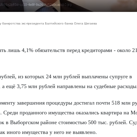
09/16/86e2b83d-cc10-4e8f-9a26-3d52d9cacdb0.jpg
 банкротства экс-президента Балтийского банка Олега Шигаева
рублей, из которых 24 млн рублей выплачены супруге в
, а ещё 3,75 млн рублей направлены на судебные расходы
менту завершения процедуры достигал почти 518 млн р
). Среди проданного имущества оказались квартира на М
ток в Выборгском районе стоимостью 500 тыс. рублей. Су
ак иного имущества у него не выявлено.