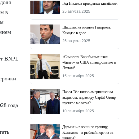
 доля
Год Нисанов прикрылся китайским
ом в
25 августа 2025
ым
Шашлык на огоньке Газпрома:
ением
Кахидзе в доле
26 августа 2025
«Самолет» Воробьевых взял
укт BNPL
«билет» на США с ландроматом в
Латвии?
15 сентября 2025
ссрочки
Павел Тё с кипро-американским
акцентом: пирамиду Capital Group
пустят с молотка?
028 года
10 сентября 2025
Дарькин - в кэш и за границу,
тать
Кожемяко - в рыбный порт из-за
ширмы?