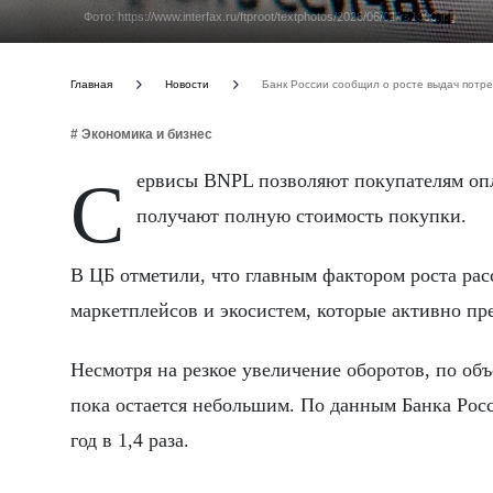
Фото: https://www.interfax.ru/ftproot/textphotos/2026/06/01/rs1000.jpg
Главная
Новости
Банк России сообщил о росте выдач потр
# Экономика и бизнес
Сервисы BNPL позволяют покупателям оплачивать товары частями без переплат, при этом продавцы сразу
получают полную стоимость покупки.
В ЦБ отметили, что главным фактором роста рас
маркетплейсов и экосистем, которые активно пр
Несмотря на резкое увеличение оборотов, по об
пока остается небольшим. По данным Банка Росс
год в 1,4 раза.