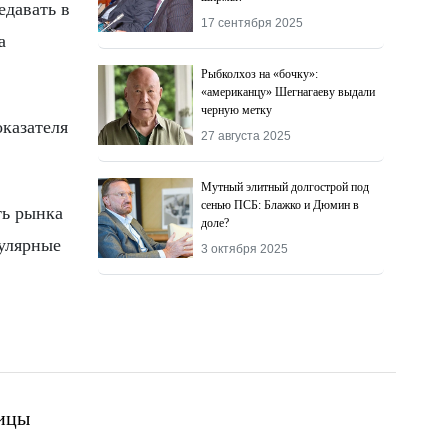
едавать в
17 сентября 2025
а
Рыбколхоз на «бочку»:
«американцу» Шегнагаеву выдали
черную метку
оказателя
27 августа 2025
Мутный элитный долгострой под
сенью ПСБ: Блажко и Дюмин в
ть рынка
доле?
гулярные
3 октября 2025
ицы