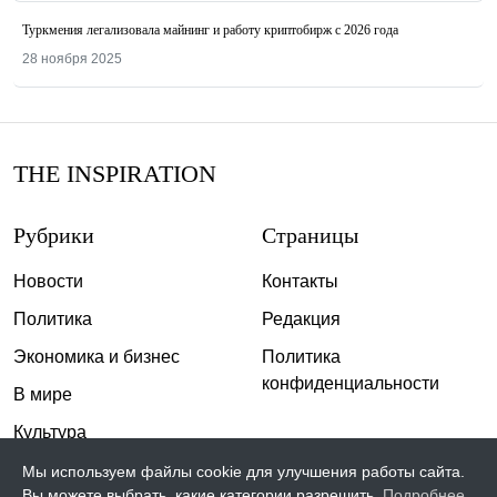
Туркмения легализовала майнинг и работу криптобирж с 2026 года
28 ноября 2025
THE INSPIRATION
Рубрики
Страницы
Новости
Контакты
Политика
Редакция
Экономика и бизнес
Политика
конфиденциальности
В мире
Культура
Спорт
Мы используем файлы cookie для улучшения работы сайта.
Вы можете выбрать, какие категории разрешить.
Подробнее