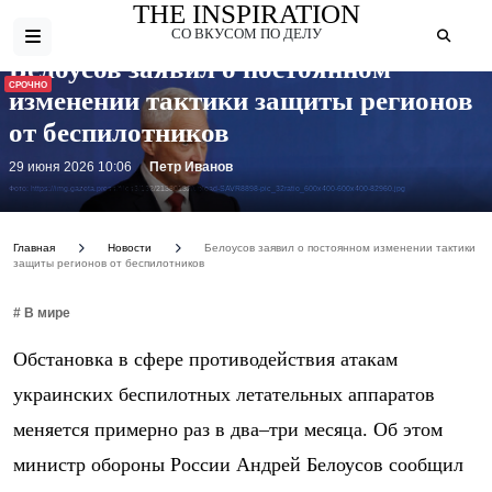
THE INSPIRATION
СО ВКУСОМ ПО ДЕЛУ
Белоусов заявил о постоянном
СРОЧНО
изменении тактики защиты регионов
от беспилотников
29 июня 2026 10:06
Петр Иванов
Фото: https://img.gazeta.press/files3/132/21380132/upload-SAVR8898-pic_32ratio_600x400-600x400-82960.jpg
Главная
Новости
Белоусов заявил о постоянном изменении тактики
защиты регионов от беспилотников
# В мире
Обстановка в сфере противодействия атакам
украинских беспилотных летательных аппаратов
меняется примерно раз в два–три месяца. Об этом
министр обороны России Андрей Белоусов сообщил