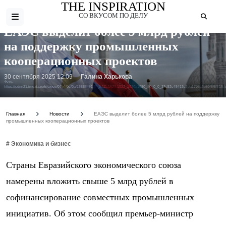
THE INSPIRATION
СО ВКУСОМ ПО ДЕЛУ
ЕАЭС выделит более 5 млрд рублей
на поддержку промышленных
кооперационных проектов
30 сентября 2025 12:09
Галина Харькова
Фото:
https://cdnn21.img.ria.ru/images/07e4/0c/0a/1588549146_0:111:1620:1022_1920x1080_80_0_0_33d82c45413c3ea1706a6e50f8f5f815.j
Главная
Новости
ЕАЭС выделит более 5 млрд рублей на поддержку
промышленных кооперационных проектов
# Экономика и бизнес
Страны Евразийского экономического союза
намерены вложить свыше 5 млрд рублей в
софинансирование совместных промышленных
инициатив. Об этом сообщил премьер-министр