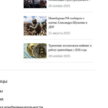
2027 году
26 ноября 2025
Минобороны РФ сообщило о
взятии Александро-Шультино в
ДНР
21 августа 2025
Туркмения легализовала майнинг и
работу криптобирж с 2026 года
28 ноября 2025
ицы
ты
ия
ка конфиденциальности