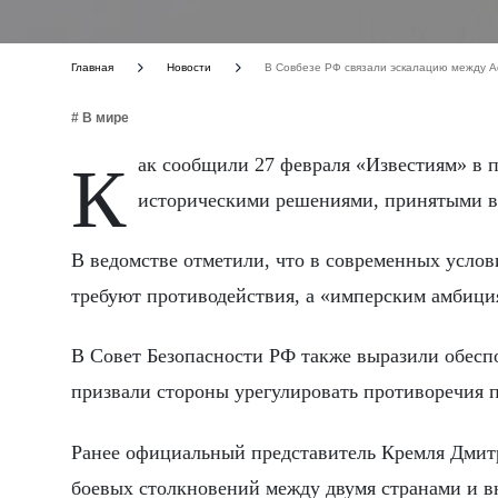
Главная
Новости
В Совбезе РФ связали эскалацию между А
# В мире
Как сообщили 27 февраля «Известиям» в пресс-службе Совбеза, текущая ситуация во многом обусловлена
историческими решениями, принятыми в
В ведомстве отметили, что в современных усло
требуют противодействия, а «имперским амбици
В Совет Безопасности РФ также выразили обеспо
призвали стороны урегулировать противоречия 
Ранее официальный представитель Кремля Дмитр
боевых столкновений между двумя странами и вн