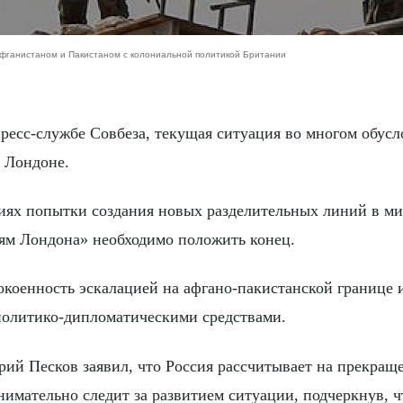
фганистаном и Пакистаном с колониальной политикой Британии
 Лондоне.
виях попытки создания новых разделительных линий в ми
ям Лондона» необходимо положить конец.
коенность эскалацией на афгано-пакистанской границе 
политико-дипломатическими средствами.
ий Песков заявил, что Россия рассчитывает на прекращ
имательно следит за развитием ситуации, подчеркнув, ч