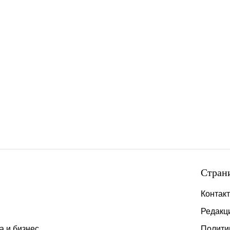
Стран
Контак
Редакц
а и бизнес
Полити