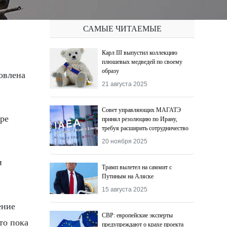
САМЫЕ ЧИТАЕМЫЕ
Карл III выпустил коллекцию
плюшевых медведей по своему
образу
21 августа 2025
Совет управляющих МАГАТЭ
ре
принял резолюцию по Ирану,
требуя расширить сотрудничество
20 ноября 2025
и
Трамп вылетел на саммит с
Путиным на Аляске
15 августа 2025
ение
СВР: европейские эксперты
то пока
предупреждают о крахе проекта