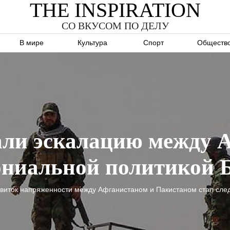
THE INSPIRATION
СО ВКУСОМ ПО ДЕЛУ
В мире
Культура
Спорт
Обществ
зали эскалацию между 
ониальной политикой 
й виток напряженности между Афганистаном и Пакистаном стал сле