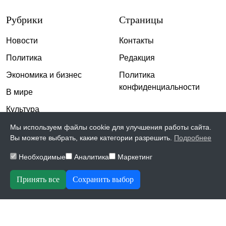
Рубрики
Страницы
Новости
Контакты
Политика
Редакция
Экономика и бизнес
Политика
конфиденциальности
В мире
Культура
Спорт
Мы используем файлы cookie для улучшения работы сайта.
Вы можете выбрать, какие категории разрешить.
Подробнее
Общество
Необходимые
Аналитика
Маркетинг
Происшествия
Скандалы
Принять все
Сохранить выбор
© 2026, The Inspiration | Все права защищены