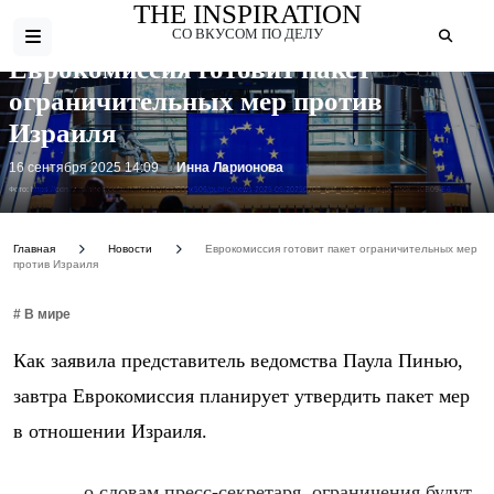
THE INSPIRATION
СО ВКУСОМ ПО ДЕЛУ
Еврокомиссия готовит пакет
ограничительных мер против
Израиля
16 сентября 2025 14:09
Инна Ларионова
Фото: https://cdn.iz.ru/sites/default/files/styles/900x506/public/news-2025-09/20250708_gaf_u39_277_0.jpg?itok=s0E09-E6
Главная
Новости
Еврокомиссия готовит пакет ограничительных мер
против Израиля
# В мире
Как заявила представитель ведомства Паула Пинью,
завтра Еврокомиссия планирует утвердить пакет мер
в отношении Израиля.